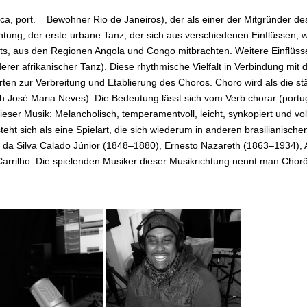
 port. = Bewohner Rio de Janeiros), der als einer der Mitgründer des
ichtung, der erste urbane Tanz, der sich aus verschiedenen Einflüssen, 
ts, aus den Regionen Angola und Congo mitbrachten. Weitere Einflüsse
er afrikanischer Tanz). Diese rhythmische Vielfalt in Verbindung mit d
hrten zur Verbreitung und Etablierung des Choros. Choro wird als die st
 José Maria Neves). Die Bedeutung lässt sich vom Verb chorar (portug
eser Musik: Melancholisch, temperamentvoll, leicht, synkopiert und vo
eht sich als eine Spielart, die sich wiederum in anderen brasilianische
 da Silva Calado Júnior (1848–1880), Ernesto Nazareth (1863–1934), 
Carrilho. Die spielenden Musiker dieser Musikrichtung nennt man Choro