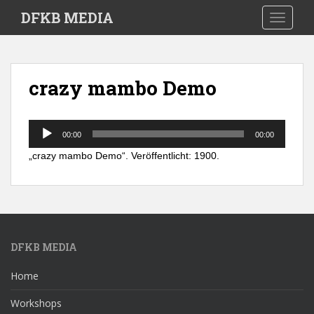
S
DFKB MEDIA
TOGGLE
k
i
p
t
crazy mambo Demo
o
m
a
Audio-
i
00:00
00:00
Player
n
„crazy mambo Demo“. Veröffentlicht: 1900.
c
o
n
t
e
DFKB MEDIA
n
t
Home
Workshops