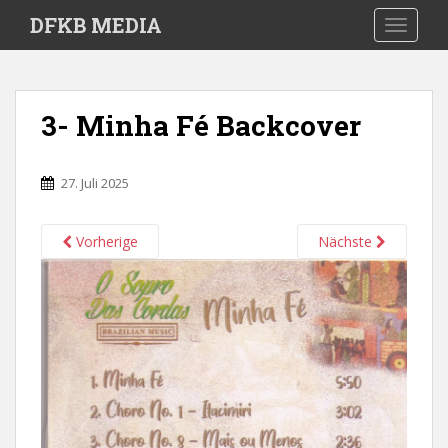
S
DFKB MEDIA
TOGGLE
k
i
p
t
3- Minha Fé Backcover
o
m
a
27. Juli 2025
i
n
c
Vorherige
Nächste
o
n
t
e
n
t